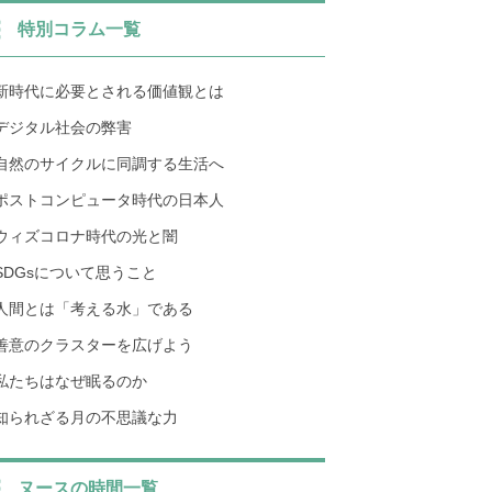
特別コラム一覧
新時代に必要とされる価値観とは
デジタル社会の弊害
自然のサイクルに同調する生活へ
ポストコンピュータ時代の日本人
ウィズコロナ時代の光と闇
SDGsについて思うこと
人間とは「考える水」である
善意のクラスターを広げよう
私たちはなぜ眠るのか
知られざる月の不思議な力
ヌースの時間一覧