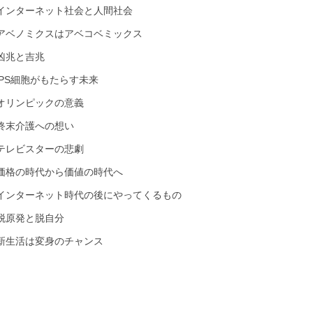
インターネット社会と人間社会
アベノミクスはアベコベミックス
凶兆と吉兆
iPS細胞がもたらす未来
オリンピックの意義
終末介護への想い
テレビスターの悲劇
価格の時代から価値の時代へ
インターネット時代の後にやってくるもの
脱原発と脱自分
新生活は変身のチャンス