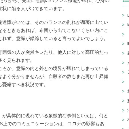
あたりから、完全に意識のバランス機能が壊れ、心身の
症状に陥る人が出てきています。
発達障がいでは、そのバランスの乱れが顕著に出てい
なるときもあれば、布団から出てこないくらい内にこ
とれず、意識が錯綜していると言ってよいでしょう。
雰囲気の人が突然キレたり、他人に対して高圧的だっ
多く見られます。
ころか、意識の内と外との境界が壊れてしまっている
はよく分かりませんが、自殺者の数もまた再び上昇傾
も憂慮すべき状況です。
」が具体的に現れている象徴的な事例といえば、何と
NS上でのコミュニケーションは、コロナの影響もあ