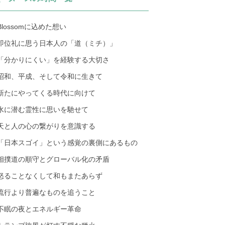
Blossomに込めた想い
即位礼に思う日本人の「道（ミチ）」
「分かりにくい」を経験する大切さ
昭和、平成、そして令和に生きて
新たにやってくる時代に向けて
水に潜む霊性に思いを馳せて
天と人の心の繋がりを意識する
「日本スゴイ」という感覚の裏側にあるもの
相撲道の順守とグローバル化の矛盾
怒ることなくして和もまたあらず
流行より普遍なものを追うこと
不眠の夜とエネルギー革命