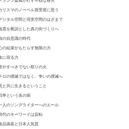
トランプ旋風が灯す不穏な種火
カリスマのノーベル賞受賞に思う
デジタル空間と現実空間のはざまで
地震を教訓とした真の街づくりへ
負の自意識の時代
心の結束がもたらす無限の力
食に宿る力
絶やすべきでない祭りの火
テロの撲滅ではなく、争いの撲滅へ
死と共に生きるということ
戦争という名の病
一人のソングライターへのエール
時代のキーワードは反転
食品偽装と日本人気質