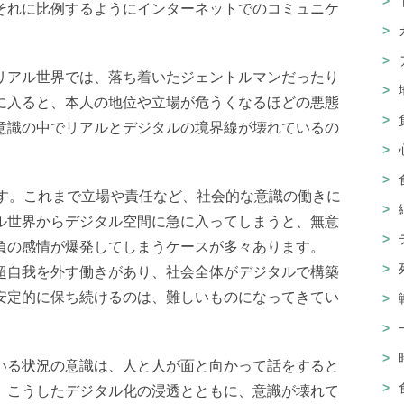
それに比例するようにインターネットでのコミュニケ
リアル世界では、落ち着いたジェントルマンだったり
に入ると、本人の地位や立場が危うくなるほどの悪態
意識の中でリアルとデジタルの境界線が壊れているの
です。これまで立場や責任など、社会的な意識の働きに
ル世界からデジタル空間に急に入ってしまうと、無意
負の感情が爆発してしまうケースが多々あります。
超自我を外す働きがあり、社会全体がデジタルで構築
安定的に保ち続けるのは、難しいものになってきてい
いる状況の意識は、人と人が面と向かって話をすると
。こうしたデジタル化の浸透とともに、意識が壊れて