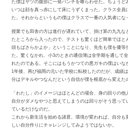
た僕はヤツの腹部に一発パンチを喰らわせた。ちょうど
いつは顔を真っ赤にして床にうずくまった。クラス全員
た。それからというもの僕はクラスで一番の人気者にな
授業でも田舎の方は進行が遅れていて、掛け算の九九な
たところから入ったので、テストも驚くほど簡単でほと
頭もばさらかよか」ということになり、先生も僕を優等
た。驚くなかれ、小3のときの通信簿は全学期を通して全
れたのである。そこにはもうかつての悪ガキの僕はいな
1年後、再び福岡の元いた学校に転校したのだが、成績
分はデキルやつなんだという自信が僕を根底から変えた
「わたし」のイメージはほとんどの場合、身の回りの他
自分がダメなやつと思えてしまうのは回りがそう思って
ているだけなのだ。
これから新生活を始める諸君。環境が変われば、自分も
しい自分作りにチャレンジしてみようではないか。