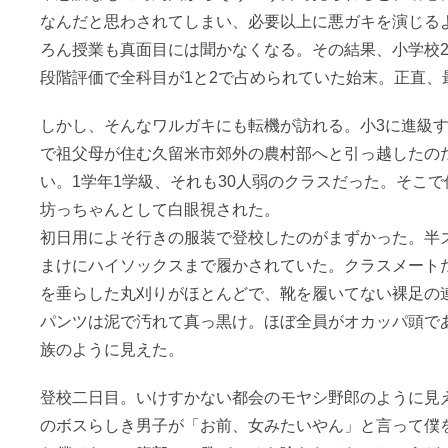
なんだと思わされてしまい、必要以上に悪ガキを演じる
ろん授業も真面目には聞かなくなる。その結果、小学校2
段階評価で全科目が1と2で占められていた始末。正直、
しかし、そんなワルガキにも転機が訪れる。小3に進級
で祖父母が住む久留米市郊外の農村部へと引っ越したの
い。1学年1学級、それも30人弱のクラスだった。そこ
坊っちゃんとして白眼視された。
初日用によそ行きの服装で登校したのがまずかった。半
まけにハイソックスまで履かされていた。クラスメート
を垂らした丸刈りがほとんどで、靴を履いてない裸足の
パンツは泥で汚れて真っ黒け。ほぼ全員がオカッパ頭で
族のように見えた。
登校二日目。いけすかない都会のモヤシ野郎のように見
のボスらしき男子が「お前、女みたいやん」と言って僕