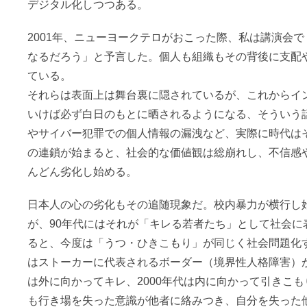
デジタル化しつつある。
2001年、ニューヨークテロがおこった際、私は講演会
なるだろう」と予言した。個人も組織もその背後に支配
ている。
それらは表面上は舞台裏に隠されているが、これからイ
いけば必ず白日のもとに晒されるようになる、そういう
やサイバー犯罪での個人情報の漏洩など、実際に時代は
の連鎖が始まると、社会的な価値観は総崩れし、不信感
んどん劣化し始める。
日本人の心の劣化もその追随現象だ。校内暴力が横行し始
が、90年代にはそれが「キレる若者たち」として社会に表
ると、今度は「うつ・ひきこもり」が同じく社会問題化す
はストーカーに代表されるボーダー（境界性人格障害）が
は外に向かってキレ、2000年代は内に向かって引きこも
も行き場を失った意識が他者に絡みつき、自分を失った