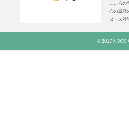
こころの
心の風邪
ヌース対
© 2017 NOOS C