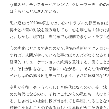
う構図だ。モンスターペアレンツ、クレーマー等、心の
は今もどんどん進んでいる。
思い返せば2010年頃までは、心のトラブルの原因もさ
博士との昔の対談を読み返しても、心を病む理由付けは
た。しかし、現在は、専門家でも理解できないトラブル
心の劣化はどこまで進むのか？現在の革新的テクノロジー
すれば、人間がやっている仕事のほとんどがなくなると
経済的コミュニケーションの終焉を意味する。働くこと
り、それが財をなし、幸福につながる…。そんな価値観
私たちは心の拠り所を失ってしまう。まさに危機的な状
令和が今後、令（うるわし）き時代になるのか、令（法
めの時代になるのか、それはこれからの私たち一人ひと
る。むき出しの社会に投げ出されても卑屈になることな
精神性を育むことのできる新しい世界観が今こそ必要と