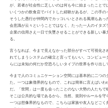
が、若者が社会性に乏しいのは何も今に始まったことでは
いくつかの飲食店でバイトした経験があるが、この手の
そうした愚行が仲間内でカッコいいとされる風潮もあっ
会意識が云々ということではなく、たった一人のイタズ
企業の信用さえ一日で失墜させることができる新しい暴
る。
言うなれば、今まで見えなかった部分がすべて可視化さ
れてしまうシステムの確立と言ってもいい。コンピュー
らには未知の何だか空恐ろしいタイプの世界を作り出し
今まで人のコミュニケーション空間には基本的に二つの
た。一つは象徴界的なもので、これは簡単に言えばいわ
だ。「世間」は一度も会ったことのない大勢の人たちで
そこは公共的な場であるから、当然、規則やルールを守
一つは想像界的なもので、こちらは家族や友人などごく