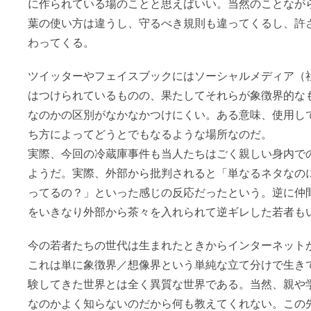
に作られている場のことと思えばいい。当然のことなが
葉の使い方は違うし、守るべき規則も違ってくるし、許
わってくる。
ツイッターやフェイスブックにはソーシャルメディア（
はつけられているものの、果たしてそれらが象徴界的な
なのかの区別がなかなかつけにくい。ある意味、使用し
ち方によってどうとでもなるような場所なのだ。
実際、今回の冷蔵庫事件も当人たちはごく親しい身内で
ようだ。実際、外部から批判されると「単なるネタなの
ってるの？」といった感じの反応だったという。逆に仲
をいきなり外部から茶々を入れられて逆ギレした若者も
今の若者たちの世代は生まれたときからインターネット
これは単に象徴界／想像界という単純な立て分けで生き
験してきた世界とは全く異質な世界である。当然、親や
なのかよく知らないのだから何も教えてくれない。この