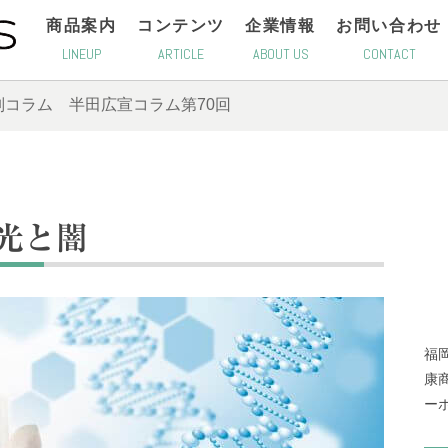
商品案内
コンテンツ
企業情報
お問い合わせ
LINEUP
ARTICLE
ABOUT US
CONTACT
別コラム
半田広宣コラム第70回
光と闇
福
康
ー