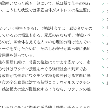
宅勤務となった親も一緒にいて、親は親で仕事の先行
い。こうした状況では家庭自体がストレスの発生源に
したという報告もあるし、地域社会では、感染者やその
しているとの報道もある。家庭のみならず、地域レベ
るのだ。国全体を見ても人々の心理的分断は進んでい
メージを受けたために、そのしわ寄せが真っ先に低所
貧困層を襲っている。
値を更新し続け、貧富の格差はますます広がって、市
め付けはワクチン接種をめぐる強権社会の到来であ
は政府が労働者にワクチン接種を義務付ける方向に動
ク市の全公務員に対する新型コロナウイルスワクチン
、感染拡大の波が慢性化するようなら、ワクチンの義
ているワクチンに顕著な感染防止効果が認められるな