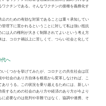
るワクチンである。そんなワクチンの接種を義務化す
防止のための有効な対策であることは重々承知してい
の管理下に置かれるということに対して私は強い抵抗
めには人の権利が大きく制限されてよいという考え方
来は、コロナ禍以上に苦しくて、つらい社会と化して
時代へ
のいくつかを挙げてみたが、コロナとの共生社会は圧
観や社会のあり方自体を根底から変革しなければ、こ
てありうる。この状況を乗り越えるためには、新しい
助長するための社会のあり方や経済のあり方が今より
ちに必要なのは批判や非難ではなく、協調や連携、そ