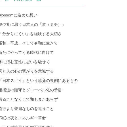
Blossomに込めた想い
即位礼に思う日本人の「道（ミチ）」
「分かりにくい」を経験する大切さ
昭和、平成、そして令和に生きて
新たにやってくる時代に向けて
水に潜む霊性に思いを馳せて
天と人の心の繋がりを意識する
「日本スゴイ」という感覚の裏側にあるもの
相撲道の順守とグローバル化の矛盾
怒ることなくして和もまたあらず
流行より普遍なものを追うこと
不眠の夜とエネルギー革命