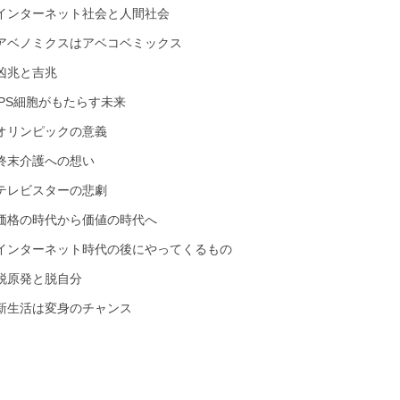
インターネット社会と人間社会
アベノミクスはアベコベミックス
凶兆と吉兆
iPS細胞がもたらす未来
オリンピックの意義
終末介護への想い
テレビスターの悲劇
価格の時代から価値の時代へ
インターネット時代の後にやってくるもの
脱原発と脱自分
新生活は変身のチャンス