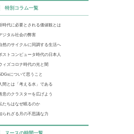
特別コラム一覧
新時代に必要とされる価値観とは
デジタル社会の弊害
自然のサイクルに同調する生活へ
ポストコンピュータ時代の日本人
ウィズコロナ時代の光と闇
SDGsについて思うこと
人間とは「考える水」である
善意のクラスターを広げよう
私たちはなぜ眠るのか
知られざる月の不思議な力
ヌースの時間一覧