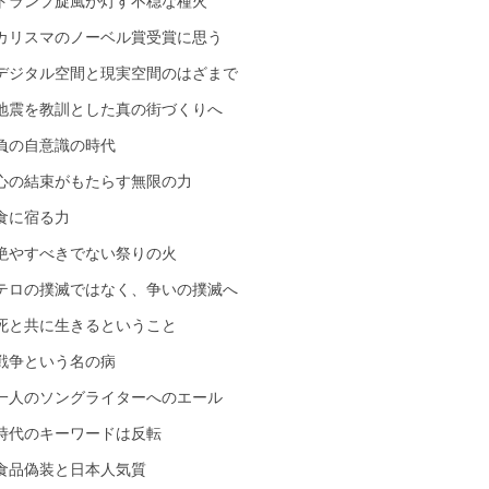
トランプ旋風が灯す不穏な種火
カリスマのノーベル賞受賞に思う
デジタル空間と現実空間のはざまで
地震を教訓とした真の街づくりへ
負の自意識の時代
心の結束がもたらす無限の力
食に宿る力
絶やすべきでない祭りの火
テロの撲滅ではなく、争いの撲滅へ
死と共に生きるということ
戦争という名の病
一人のソングライターへのエール
時代のキーワードは反転
食品偽装と日本人気質