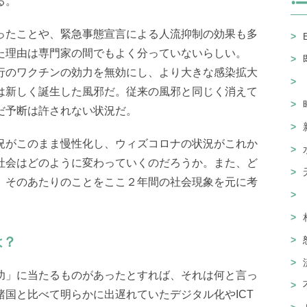
る。
ったことや、緊急事態宣言による人流抑制の効果も多
た理由は専門家の間でもよく分っていないらしい。
行のワクチンの効力を無効にし、より大きな感染拡大
は新しく誕生した風邪だ。従来の風邪と同じく消えて
だ予断は許されない状況だ。
況がこのまま慢性化し、ウィズコロナの状況がこれか
社会はどのように変わっていくのだろうか。また、ど
。そのあたりのことをここ２年間の社会現象を元に考
は？
功」に当たるものがあったとすれば、それは何と言っ
国と比べて明らかに出遅れていたデジタル化やICT